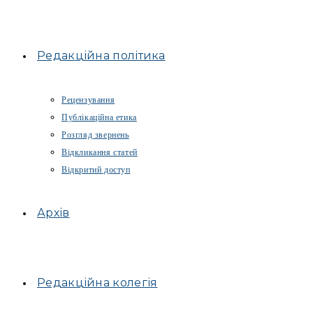
Редакційна політика
Рецензування
Публікаційна етика
Розгляд звернень
Відкликання статей
Відкритий доступ
Архів
Редакційна колегія