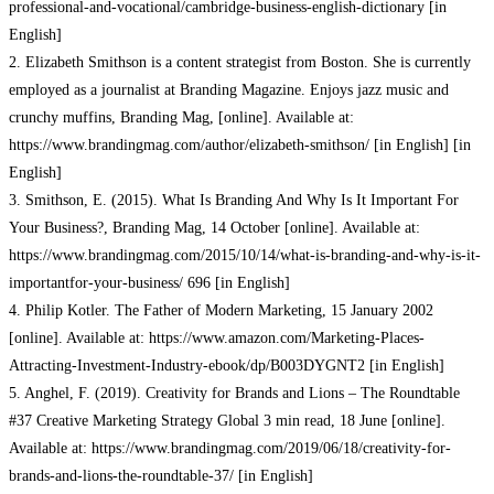
professional-and-vocational/cambridge-business-english-dictionary [in
English]
2. Elizabeth Smithson is a content strategist from Boston. She is currently
employed as a journalist at Branding Magazine. Enjoys jazz music and
crunchy muffins, Branding Mag, [online]. Available at:
https://www.brandingmag.com/author/elizabeth-smithson/ [in English] [in
English]
3. Smithson, E. (2015). What Is Branding And Why Is It Important For
Your Business?, Branding Mag, 14 October [online]. Available at:
https://www.brandingmag.com/2015/10/14/what-is-branding-and-why-is-it-
importantfor-your-business/ 696 [in English]
4. Philip Kotler. The Father of Modern Marketing, 15 January 2002
[online]. Available at: https://www.amazon.com/Marketing-Places-
Attracting-Investment-Industry-ebook/dp/B003DYGNT2 [in English]
5. Anghel, F. (2019). Creativity for Brands and Lions – The Roundtable
#37 Creative Marketing Strategy Global 3 min read, 18 June [online].
Available at: https://www.brandingmag.com/2019/06/18/creativity-for-
brands-and-lions-the-roundtable-37/ [in English]