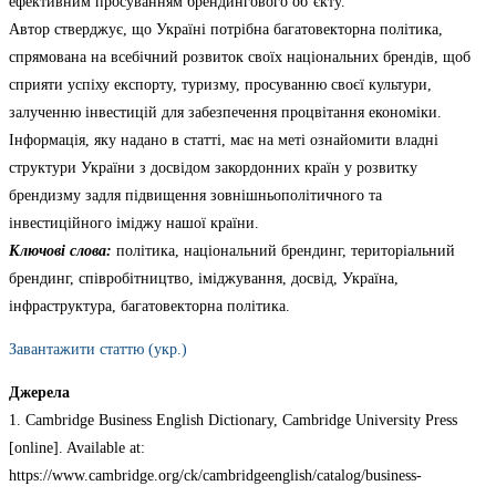
ефективним просуванням брендингового об’єкту.
Автор стверджує, що Україні потрібна багатовекторна політика,
спрямована на всебічний розвиток своїх національних брендів, щоб
сприяти успіху експорту, туризму, просуванню своєї культури,
залученню інвестицій для забезпечення процвітання економіки.
Інформація, яку надано в статті, має на меті ознайомити владні
структури України з досвідом закордонних країн у розвитку
брендизму задля підвищення зовнішньополітичного та
інвестиційного іміджу нашої країни.
Ключові слова:
політика, національний брендинг, територіальний
брендинг, співробітництво, іміджування, досвід, Україна,
інфраструктура, багатовекторна політика.
Завантажити статтю (укр.)
Джерела
1. Cambridge Business English Dictionary, Cambridge University Press
[online]. Available at:
https://www.cambridge.org/ck/cambridgeenglish/catalog/business-