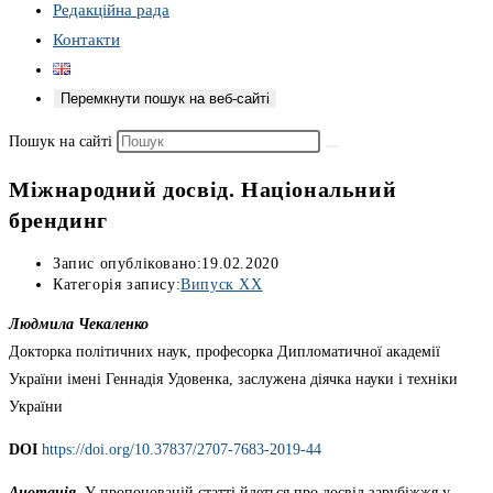
Редакційна рада
Контакти
Перемкнути пошук на веб-сайті
Пошук на сайті
Міжнародний досвід. Національний
брендинг
Запис опубліковано:
19.02.2020
Категорія запису:
Випуск XX
Людмила Чекаленко
Докторка політичних наук, професорка Дипломатичної академії
України імені Геннадія Удовенка, заслужена діячка науки і техніки
України
DOI
https://doi.org/10.37837/2707-7683-2019-44
Анотація.
У пропонованій статті йдеться про досвід зарубіжжя у