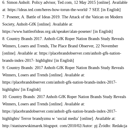
6. Simon Anholt. Policy advisor, Ted.com, 12 May 2015 [online]. Available
at: https://ideas.ted.com/heres-how-torun-the-world/ 7 SEE [in English]
7. Posener, A. Battle of Ideas 2019. The Attack of the Vatican on Modern
Society, Anholt-GfK [online]. Available at:
https://www.battleofideas.org.uk/speaker/alan-posener/ [in English]
8. Country Brands 2017. Anholt-GfK Roper Nation Brands Study Reveals
Winners, Losers and Trends, The Place Brand Observer, 22 November
[online]. Available at: https://placebrandobserver.com/anholt-gfk-nation-
brands-index-2017- highlights/ [in English]
9. Country Brands: 2017 Anholt-GfK Roper Nation Brands Study Reveals
Winners, Losers and Trends [online]. Available at:
https://placebrandobserver.com/anholt-gfk-nation-brands-index-2017-
highlights/ [in English]
10. Country Brands: 2017 Anholt-GfK Roper Nation Brands Study Reveals
Winners, Losers and Trends [online]. Available at:
https://placebrandobserver.com/anholt-gfk-nation-brands-index-2017-
highlights/ Terror brandyzmu w ‘social media’ [online]. Available at:
http://staniszewskimarek.blogspot. com/2010/02/Autor: pj Źródło: Redakcja