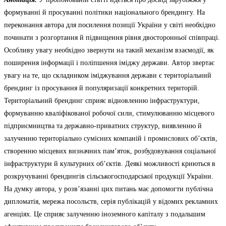
формуванні й просуванні політики національного брендингу. На
переконання автора для посилення позиції України у світі необхідно
починати з розгортання й підвищення рівня двосторонньої співпраці.
Особливу увагу необхідно звернути на такий механізм взаємодії, як
поширення інформації і поліпшення іміджу держави. Автор звертає
увагу на те, що складником іміджування держави є територіальний
брендинг із просування й популяризації конкретних територій.
Територіальний брендинг сприяє відновленню інфраструктури,
формуванню кваліфікованої робочої сили, стимулюванню місцевого
підприємництва та державно-приватних структур, виявленню й
залученню територіально сумісних компаній і промислових об’єктів,
створенню місцевих визначних пам’яток, розбудовування соціальної
інфраструктури й культурних об’єктів. Деякі можливості криються в
розкручуванні брендингів сільськогосподарської продукції України.
На думку автора, у розв’язанні цих питань має допомогти публічна
дипломатія, мережа посольств, серія публікацій у відомих рекламних
агенціях. Це сприяє залученню іноземного капіталу з подальшим