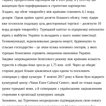
концепцію було переформовано в стратегічне партнерство.
Згадано, що обсяг товарообігу між країнами становить 4,1 млрд
доларів. Однак країни здатні досягти більшого обсягу, тому лідери
вже оголосили подальшу ціль двосторонньої торгівлі – досягнути 10
млрд доларів товарообігу. Турецький капітал та підприємці непохитно
вірять у майбутнє України та вкладають у нього значні інвестиції.
Телекомунікації, відновлювальні джерела енергії, будівництво та
сільське господарство – це лише кілька основних секторів, у яких
турецькі бізнесмени сприяють зміцненню економіки України.
Завдяки запровадженню безвізового режиму між країнами кількість
туристів в обидва боки зросла до 1,75 млн. осіб. Через це обидві
сторони дедалі більше цікавляться одна одною та посилюють
співпрацю у сфері культури. У жовтні 2017 року в Києві було відкрито
культурний центр «Yunus Emre Cultural Centre», який не тільки надає
уроки турецької мови, а й співпрацює з українськими зацікавленими
сторонами в організації культурних заходів.
Зазначено, що Туреччина неодноразово підтверджувала свою повагу