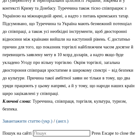
до суверенітету й територіальної цілісності України, зокрема й у
контексті Криму та Донбасу. Туреччина також тісно співпрацює з
Україною на міжнародній арені, а надто з питань кримських татар.
Підсумовано, що Туреччина та Україна мають безмежний потенціал
до співпраці, а також усі необхідні інструменти, щоб двосторонні
відносини між країнами вийшли на наступний рівень. Є достатньо
причин для того, що показник торгівлі найближчим часом досягне й
перевищить заявлену мету в 10 млрд доларів, а надто якщо буде
укладено Угоду про вільну торгівлю. Окрім торгівлі, загальна
двостороння співпраця зростатиме в широкому спектрі − від безпеки
до культури. Причина такої амбітної заяви не тільки в тому, що два
уряди працюють у цьому напрямі, а й у тому, що народи наших країн
щиро зацікавлені у співпраці.
Ключові слова:
Туреччина, співпраця, торгівля, культура, туризм,
безпека.
Завантажити статтю (укр.)
/
(англ.)
Пошук на сайті
Press Escape to close the