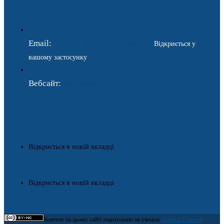
Email:
ukraina.dyplomatychna@gmail.com
Відкриється у
вашому застосунку
Вебсайт:
https://www.gdip.com.ua
Відкриється в новій вкладці
Відкриється в новій вкладці
Контент на цьому сайті ліцензовано на умовах
Ліцензії Creative