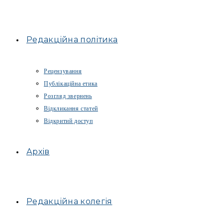
Редакційна політика
Рецензування
Публікаційна етика
Розгляд звернень
Відкликання статей
Відкритий доступ
Архів
Редакційна колегія