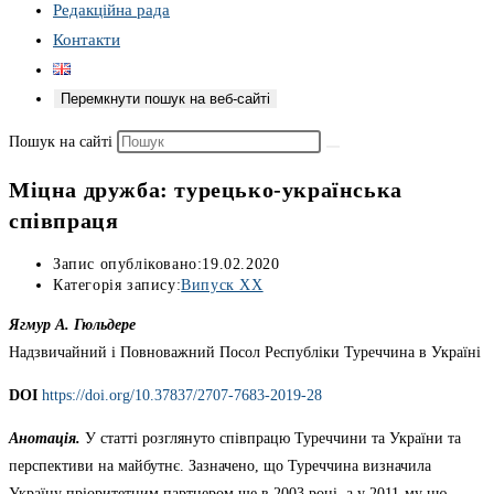
Редакційна рада
Контакти
Перемкнути пошук на веб-сайті
Пошук на сайті
Міцна дружба: турецько-українська
співпраця
Запис опубліковано:
19.02.2020
Категорія запису:
Випуск XX
Ягмур А. Гюльдере
Надзвичайний і Повноважний Посол Республіки Туреччина в Україні
DOI
https://doi.org/10.37837/2707-7683-2019-28
Анотація.
У статті розглянуто співпрацю Туреччини та України та
перспективи на майбутнє. Зазначено, що Туреччина визначила
Україну пріоритетним партнером ще в 2003 році, а у 2011-му цю