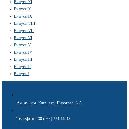
Випуск XI
Випуск X
Випуск IX
Випуск VIII
Випуск VII
Випуск VI
Випуск V
Випуск IV
Випуск III
Випуск II
Випуск I
Адреса:
м. Київ, вул. Пирогова, 6-А
Телефон:
+38 (044) 224-66-45