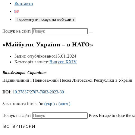
Контакти
Перемкнути пошук на веб-сайті
Пошук на сайті
«Майбутнє України – в НАТО»
Запис опубліковано:
15.01.2024
Категорія запису:
Випуск XXIV
Вальдемарас Сарапінас
Надзвичайний і Повноважний Посол Литовської Республіки в Україні
DOI
:
10.37837/2707-7683-2023-30
Завантажити інтерв’ю
(укр.)
/
(англ.)
Пошук на сайті
Press Escape to close the s
ВСІ ВИПУСКИ