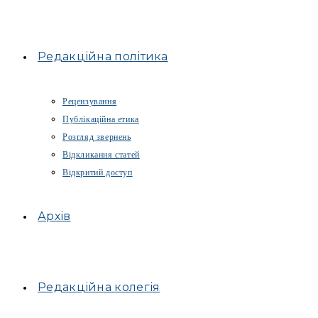
Редакційна політика
Рецензування
Публікаційна етика
Розгляд звернень
Відкликання статей
Відкритий доступ
Архів
Редакційна колегія