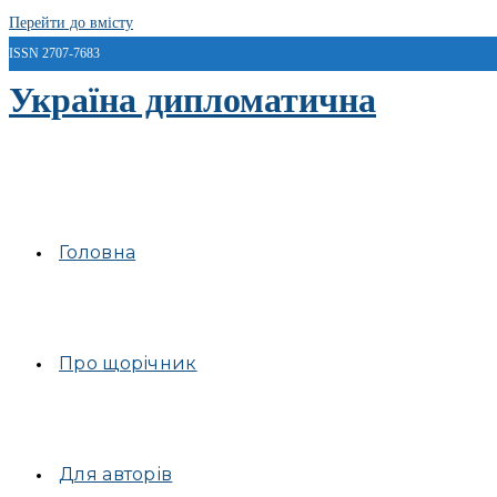
Перейти до вмісту
ISSN 2707-7683
Україна дипломатична
Головна
Про щорічник
Для авторів