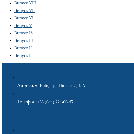
Випуск VIII
Випуск VII
Випуск VI
Випуск V
Випуск IV
Випуск III
Випуск II
Випуск I
Адреса:
м. Київ, вул. Пирогова, 6-А
Телефон:
+38 (044) 224-66-45