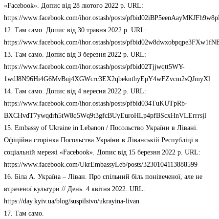
«Facebook». Допис від 28 лютого 2022 р. URL:
https://www.facebook.com/ihor.ostash/posts/pfbid02iBP5eenAayMKJF
12. Там само. Допис від 30 травня 2022 р. URL:
https://www.facebook.com/ihor.ostash/posts/pfbid02w8dwxobpqpe3FX
13. Там само. Допис від 3 березня 2022 р. URL:
https://www.facebook.com/ihor.ostash/posts/pfbid02Tjjwqtt5WY-
1wdJ8N96Hi4G6MvBuj4XGWcrc3EX2qbeknthyEpY4wFZvcm2sQJmyXl
14. Там само. Допис від 4 вересня 2022 р. URL:
https://www.facebook.com/ihor.ostash/posts/pfbid034TuKUTpRb-
BXCHvdT7ywqdrh5tW8q5Wq9t3gfcBUyEuroHLp4pfBScxHnVLErrrsjl
15. Embassy of Ukraine in Lebanon / Посольство України в Лівані.
Офіційна сторінка Посольства України в Ліванській Республіці в
соціальній мережі «Facebook». Допис від 15 березня 2022 р. URL:
https://www.facebook.com/UkrEmbassyLeb/posts/3230104113888599
16. Біла А. Україна – Ліван. Про спільний біль понівеченої, але не
втраченої культури // День. 4 квітня 2022. URL:
https://day.kyiv.ua/blog/suspilstvo/ukrayina-livan
17. Там само.