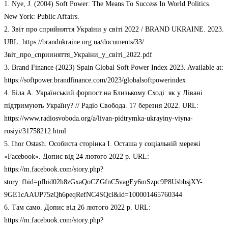
1. Nye, J. (2004) Soft Power: The Means To Success In World Politics.
New York: Public Affairs.
2. Звіт про сприйняття України у світі 2022 / BRAND UKRAINE. 2023.
URL: https://brandukraine.org.ua/documents/33/
Звіт_про_сприиняття_Украіни_у_світі_2022.pdf
3. Brand Finance (2023) Spain Global Soft Power Index 2023. Available at:
https://softpower.brandfinance.com/2023/globalsoftpowerindex
4. Біла А. Український форпост на Близькому Сході: як у Лівані
підтримують Україну? // Радіо Свобода. 17 березня 2022. URL:
https://www.radiosvoboda.org/a/livan-pidtrymka-ukrayiny-viyna-
rosiyi/31758212.html
5. Ihor Ostash. Особиста сторінка І. Осташа у соціальній мережі
«Facebook». Допис від 24 лютого 2022 р. URL:
https://m.facebook.com/story.php?
story_fbid=pfbid02h8zGxaQoCZGfnC5vagEy6mSzpc9P8UsbbsjXY-
9GE1cAAUP75zQh6peqRefNC4SQcl&id=100001465760344
6. Там само. Допис від 26 лютого 2022 р. URL:
https://m.facebook.com/story.php?