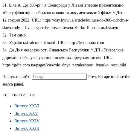
31. Біла А. До 300-річчя Сковороди у Лівані вперше презентовано
збірку філософа арабською мовою та документальний фільм // День.
12 грудня 2022. URL: https://day.kyiv.ua/article/kultura/do-300-richchya-
skovorody-u-livani-vpershe-prezentovano-zbirku-filosofa-arabskoyu
32. Там само.
33. Українські місця в Лівані. URL: http://lebanonua.com
34. До Дня незалежності Ліванської Республіки // ДП «Генеральна
дирекція з обслуговування іноземних представництв». URL:
https://gdip.com.ua/pages/view/do_dnya_nezalezhnost_lvansko_respublki
Пошук на сайті
Press Escape to close the
search panel.
ВСІ ВИПУСКИ
Випуск ХХVІ
Випуск XXV
Випуск XXIV
Випуск XXIII