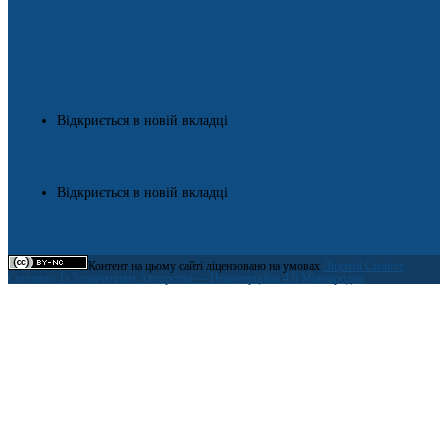
Відкриється в новій вкладці
Відкриється в новій вкладці
Контент на цьому сайті ліцензовано на умовах
Ліцензії Creative
Commons Із Зазначенням Авторства — Некомерційна 4.0 Міжнародна