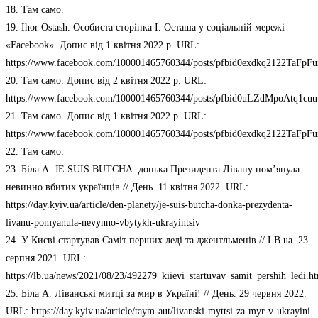
18. Там само.
19. Ihor Ostash. Особиста сторінка І. Осташа у соціальній мережі
«Facebook». Допис від 1 квітня 2022 р. URL:
https://www.facebook.com/100001465760344/posts/pfbid0exdkq212
20. Там само. Допис від 2 квітня 2022 р. URL:
https://www.facebook.com/100001465760344/posts/pfbid0uLZdMpoAt
21. Там само. Допис від 1 квітня 2022 р. URL:
https://www.facebook.com/100001465760344/posts/pfbid0exdkq212
22. Там само.
23. Біла А. JE SUIS BUTCHA: донька Президента Лівану пом’янула
невинно вбитих українців // День. 11 квітня 2022. URL:
https://day.kyiv.ua/article/den-planety/je-suis-butcha-donka-prezydenta-
livanu-pomyanula-nevynno-vbytykh-ukrayintsiv
24. У Києві стартував Саміт перших леді та джентльменів // LB.ua. 23
серпня 2021. URL:
https://lb.ua/news/2021/08/23/492279_kiievi_startuvav_samit_pershih_ledi.h
25. Біла А. Ліванські митці за мир в Україні! // День. 29 червня 2022.
URL: https://day.kyiv.ua/article/taym-aut/livanski-myttsi-za-myr-v-ukrayini