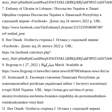
story_fbid=pfbid0yhGozd49wpSXWZSSKLQHBQcRRj5abF9PfZ1xhN7tJ
7. Embassy of Ukraine in Lebanon / Посольство України в Лівані.
Офіційна сторінка Посольства України в Ліванській Республіці в
соціальній мережі «Facebook». Допис від 24 лютого 2022 р. URL:
https://www.facebook.com/UkrEmbassyLeb/posts/3215335958698748?
ref=embed_post
8. Ihor Ostash. Особиста сторінка І. Осташа у соціальній мережі
«Facebook». Допис від 26 лютого 2022 р. URL:
https://m.facebook.com/story.php?
story_fbid=pfbid0yhGozd49wpSXWZSSKLQHBQcRRj5abF9PfZ1xhN7tJ
9. lbcgroup.tv ( 27 ,ةيناركوالا ( 2022 March. Available at:
https://www.lbcgroup.tv/news/lbci-latest-news/638708/lebanon-news-lbci/ar
10. Зелінський А. Еволюція ставлення Ліванської Республіки до
повномасштабної російсько-української війни // Інститут всесвітньої
історії НАН України. URL: https://ivinas.gov.ua/viina-rf-proty-
ukrainy/evoliutsiia-stavlennia-livanskoi-respubliky-do-povnomasshtabnoi-
rosiiskoukrainskoi-viiny.html
11. Ihor Ostash. Особиста сторінка І. Осташа у соціальній мережі