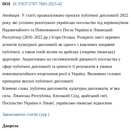
DOI
:
10.37837/2707-7683-2023-42
Анотація
. У статті проаналізовано проєкти публічної дипломатії 2022
року, які успішно реалізувало українське посольство під керівництвом
Надзвичайного та Повноважного Посла України в Ліванській
Республіці (2016–2022 рр.) Ігоря Осташа. Розкрито зміст окремих
аспектів культурної дипломатії як одного з важливих напрямів
публічної, а також їхній вплив на арабську (зокрема ліванську)
аудиторію. Акцентовано на систематичній діяльності посольства у
сфері публічної дипломатії та цінності її результатів в умовах
повномасштабного вторгнення росії в Україну. Визначено головні
принципи якісної публічної дипломатії.
Ключові слова: публічна дипломатія, культурна дипломатія, м’яка
сила, Ліванська Республіка, Близький Схід, арабський світ,
Посольство України в Лівані, українсько-ліванські відносини.
Завантажити статтю (укр.)
Джерела