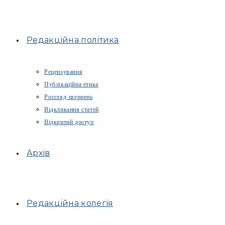
Редакційна політика
Рецензування
Публікаційна етика
Розгляд звернень
Відкликання статей
Відкритий доступ
Архів
Редакційна колегія