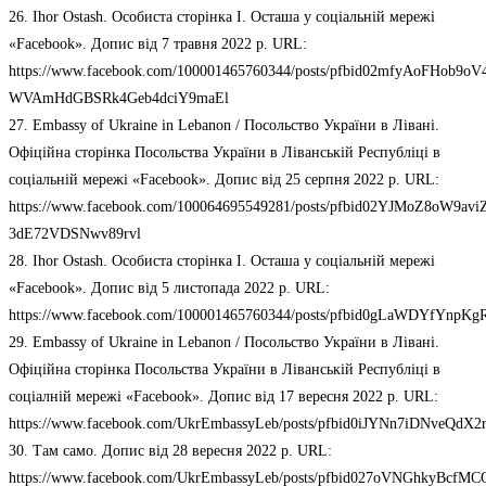
26. Ihor Ostash. Особиста сторінка І. Осташа у соціальній мережі
«Facebook». Допис від 7 травня 2022 р. URL:
https://www.facebook.com/100001465760344/posts/pfbid02mfyAoFHob
WVAmHdGBSRk4Geb4dciY9maEl
27. Embassy of Ukraine in Lebanon / Посольство України в Лівані.
Офіційна сторінка Посольства України в Ліванській Республіці в
соціальній мережі «Facebook». Допис від 25 серпня 2022 р. URL:
https://www.facebook.com/100064695549281/posts/pfbid02YJMoZ8o
3dE72VDSNwv89rvl
28. Ihor Ostash. Особиста сторінка І. Осташа у соціальній мережі
«Facebook». Допис від 5 листопада 2022 р. URL:
https://www.facebook.com/100001465760344/posts/pfbid0gLaWDYfYn
29. Embassy of Ukraine in Lebanon / Посольство України в Лівані.
Офіційна сторінка Посольства України в Ліванській Республіці в
соціалній мережі «Facebook». Допис від 17 вересня 2022 р. URL:
https://www.facebook.com/UkrEmbassyLeb/posts/pfbid0iJYNn7iDNv
30. Там само. Допис від 28 вересня 2022 р. URL:
https://www.facebook.com/UkrEmbassyLeb/posts/pfbid027oVNGhky