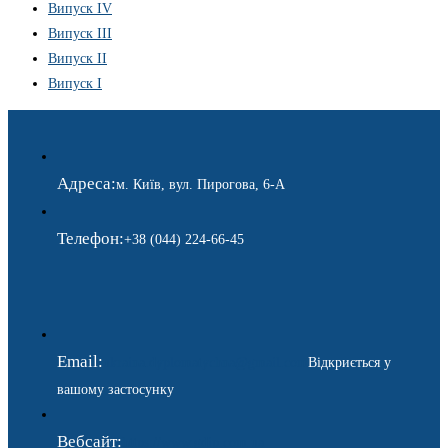
Випуск IV
Випуск III
Випуск II
Випуск I
Адреса:
м. Київ, вул. Пирогова, 6-А
Телефон:
+38 (044) 224-66-45
Email:
ukraina.dyplomatychna@gmail.com
Відкриється у
вашому застосунку
Вебсайт:
https://www.gdip.com.ua