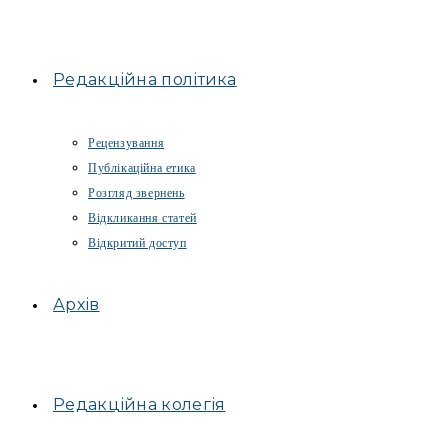
Редакційна політика
Рецензування
Публікаційна етика
Розгляд звернень
Відкликання статей
Відкритий доступ
Архів
Редакційна колегія