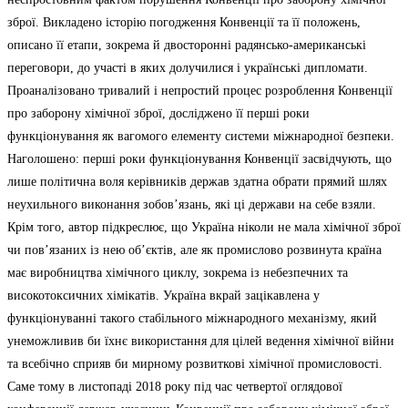
зброї. Викладено історію погодження Конвенції та її положень,
описано її етапи, зокрема й двосторонні радянсько-американські
переговори, до участі в яких долучилися і українські дипломати.
Проаналізовано тривалий і непростий процес розроблення Конвенції
про заборону хімічної зброї, досліджено її перші роки
функціонування як вагомого елементу системи міжнародної безпеки.
Наголошено: перші роки функціонування Конвенції засвідчують, що
лише політична воля керівників держав здатна обрати прямий шлях
неухильного виконання зобов’язань, які ці держави на себе взяли.
Крім того, автор підкреслює, що Україна ніколи не мала хімічної зброї
чи пов’язаних із нею об’єктів, але як промислово розвинута країна
має виробництва хімічного циклу, зокрема із небезпечних та
високотоксичних хімікатів. Україна вкрай зацікавлена у
функціонуванні такого стабільного міжнародного механізму, який
унеможливив би їхнє використання для цілей ведення хімічної війни
та всебічно сприяв би мирному розвиткові хімічної промисловості.
Саме тому в листопаді 2018 року під час четвертої оглядової