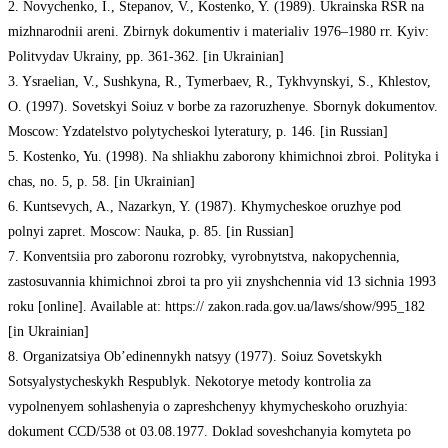
2. Novychenko, I., Stepanov, V., Kostenko, Y. (1989). Ukrainska RSR na
mizhnarodnii areni. Zbirnyk dokumentiv i materialiv 1976–1980 rr. Kyiv:
Politvydav Ukrainy, pp. 361-362. [in Ukrainian]
3. Ysraelian, V., Sushkyna, R., Tymerbaev, R., Tykhvynskyi, S., Khlestov,
O. (1997). Sovetskyi Soiuz v borbe za razoruzhenye. Sbornyk dokumentov.
Moscow: Yzdatelstvo polytycheskoi lyteratury, p. 146. [in Russian]
5. Kostenko, Yu. (1998). Na shliakhu zaborony khimichnoi zbroi. Polityka i
chas, no. 5, p. 58. [in Ukrainian]
6. Kuntsevych, A., Nazarkyn, Y. (1987). Khymycheskoe oruzhye pod
polnyi zapret. Moscow: Nauka, p. 85. [in Russian]
7. Konventsiia pro zaboronu rozrobky, vyrobnytstva, nakopychennia,
zastosuvannia khimichnoi zbroi ta pro yii znyshchennia vid 13 sichnia 1993
roku [online]. Available at: https:// zakon.rada.gov.ua/laws/show/995_182
[in Ukrainian]
8. Organizatsiya Ob’edinennykh natsyy (1977). Soiuz Sovetskykh
Sotsyalystycheskykh Respublyk. Nekotorye metody kontrolia za
vypolnenyem sohlashenyia o zapreshchenyy khymycheskoho oruzhyia:
dokument CCD/538 ot 03.08.1977. Doklad soveshchanyia komyteta po