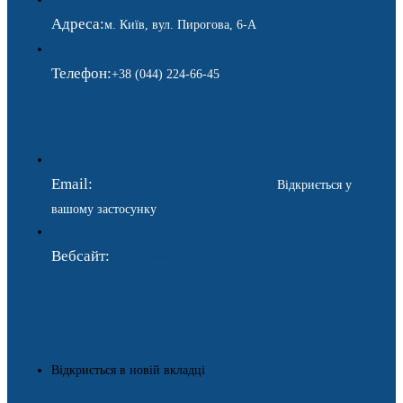
Адреса:
м. Київ, вул. Пирогова, 6-А
Телефон:
+38 (044) 224-66-45
Email:
ukraina.dyplomatychna@gmail.com
Відкриється у
вашому застосунку
Вебсайт:
https://www.gdip.com.ua
Відкриється в новій вкладці