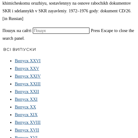
khimicheskomu oruzhiyu, sostavlennyy na osnove rabochikh dokumentov
SKR i sdelannykh v SKR zayavleniy. 1972–1976 gody: dokument CD/26.
[in Russian]
Пошук на сайті
Press Escape to close the
search panel.
ВСІ ВИПУСКИ
Випуск ХХVІ
Випуск XXV
Випуск XXIV
Випуск XXIII
Випуск XXII
Випуск XXI
Випуск XX
Випуск XIX
Випуск XVIII
Випуск XVII
Випуск XVI