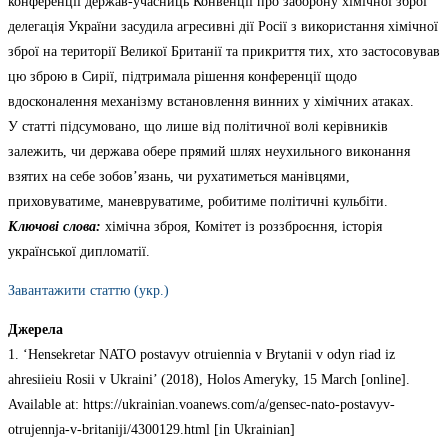
конференції держав-учасниць Конвенції про заборону хімічної зброї
делегація України засудила агресивні дії Росії з використання хімічної
зброї на території Великої Британії та прикриття тих, хто застосовував
цю зброю в Сирії, підтримала рішення конференції щодо
вдосконалення механізму встановлення винних у хімічних атаках.
У статті підсумовано, що лише від політичної волі керівників
залежить, чи держава обере прямий шлях неухильного виконання
взятих на себе зобов’язань, чи рухатиметься манівцями,
приховуватиме, маневруватиме, робитиме політичні кульбіти.
Ключові слова:
хімічна зброя, Комітет із роззброєння, історія
української дипломатії.
Завантажити статтю (укр.)
Джерела
1. ‘Hensekretar NATO postavyv otruiennia v Brytanii v odyn riad iz
ahresiieiu Rosii v Ukraini’ (2018), Holos Ameryky, 15 March [online].
Available at: https://ukrainian.voanews.com/a/gensec-nato-postavyv-
otrujennja-v-britaniji/4300129.html [in Ukrainian]