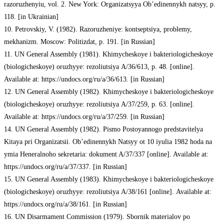
razoruzhenyiu, vol. 2. New York: Organizatsyya Ob’edinennykh natsyy, p.
118. [in Ukrainian]
10. Petrovskiy, V. (1982). Razoruzheniye: kontseptsiya, problemy,
mekhanizm. Moscow: Politizdat, p. 191. [in Russian]
11. UN General Assembly (1981). Khimycheskoye i bakteriologicheskoye
(biologicheskoye) oruzhyye: rezoliutsiya А/36/613, p. 48. [online].
Available at: https://undocs.org/ru/a/36/613. [in Russian]
12. UN General Assembly (1982). Khimycheskoye i bakteriologicheskoye
(biologicheskoye) oruzhyye: rezoliutsiya А/37/259, p. 63. [online].
Available at: https://undocs.org/ru/a/37/259. [in Russian]
14. UN General Assembly (1982). Pismo Postoyannogo predstavitelya
Kitaya pri Organizatsii. Ob’edinennykh Natsyy ot 10 iyulia 1982 hoda na
ymia Heneralnoho sekretaria: dokument A/37/337 [online]. Available at:
https://undocs.org/ru/a/37/337. [in Russian]
15. UN General Assembly (1983). Khimycheskoye i bakteriologicheskoye
(biologicheskoye) oruzhyye: rezoliutsiya А/38/161 [online]. Available at:
https://undocs.org/ru/a/38/161. [in Russian]
16. UN Disarmament Commission (1979). Sbornik materialov po