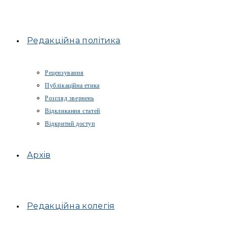
Редакційна політика
Рецензування
Публікаційна етика
Розгляд звернень
Відкликання статей
Відкритий доступ
Архів
Редакційна колегія