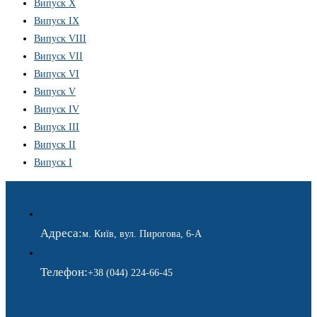
Випуск X
Випуск IX
Випуск VIII
Випуск VII
Випуск VI
Випуск V
Випуск IV
Випуск III
Випуск II
Випуск I
Адреса:
м. Київ, вул. Пирогова, 6-А
Телефон:
+38 (044) 224-66-45