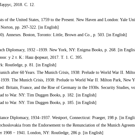
аурус, 2018. С. 12.
s of the United States, 1759 to the Present. New Haven and London: Yale Univ
Norton, pp. 297-322. [in English]
). Annexes. Boston, Toronto: Little, Brown and Co., p. 503. [in English]
French Diplomacy, 1932 –1939. New York, NY: Enigma Books, p. 268. [in Englis
и: у 2 т. К.: Наш формат, 2017. Т. 1. С. 395.
: Routledge, p. 81. [in English]
Munich after 60 Years. The Munich Crisis, 1938: Prelude to World War II. Milt
38-1939. The Munich Crisis, 1938: Prelude to World War II. Milton Park, New Y
 Britain, France, and the Rise of Germany in the 1930s. Security Studies, vol.
oad to War. NY: Tim Duggen Books, p. 182. [in English]
oad to War. NY: Tim Duggen Books, p. 185. [in English]
lliance Diplomacy, 1934–1937. Westport, Connecticut: Praeger, 198 p. [in Engli
echoslovakia from the Endorsement to the Renunciation of the Munich Agreemen
er 1908 − 1941. London, NY: Routledge, 286 p. [in English]