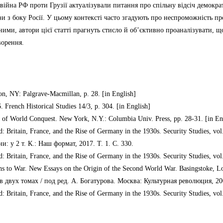
о війна РФ проти Грузії актуалізували питання про спільну відсіч демокр
зи з боку Росії. У цьому контексті часто згадують про неспроможність 
ими, автори цієї статті прагнуть стисло й об’єктивно проаналізувати, що
ворення.
n, NY: Palgrave-Macmillan, p. 28. [in English]
. French Historical Studies 14/3, p. 304. [in English]
gy of World Conquest. New York, N.Y.: Columbia Univ. Press, pp. 28-31. [in En
Britain, France, and the Rise of Germany in the 1930s. Security Studies, vol. 
: у 2 т. К.: Наш формат, 2017. Т. 1. С. 330.
Britain, France, and the Rise of Germany in the 1930s. Security Studies, vol. 
ths to War. New Essays on the Origin of the Second World War. Basingstoke, Lo
 двух томах / под ред. А. Богатурова. Москва: Культурная революция, 200
Britain, France, and the Rise of Germany in the 1930s. Security Studies, vol. 