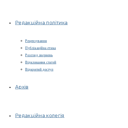
Редакційна політика
Рецензування
Публікаційна етика
Розгляд звернень
Відкликання статей
Відкритий доступ
Архів
Редакційна колегія