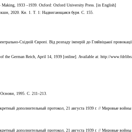
 – Making, 1933 –1939. Oxford: Oxford University Press. [in English]
шн, 2020. Кн. 1. Т. 1: Надвигающаяся буря. С. 155.
нтрально-Східній Європі. Від розпаду імперій до Гляйвіцької провокації.
of the German Reich, April 14, 1939 [online]. Available at: http://www.fdrlibr
 Основи, 1995. С. 211–213.
ретный дополнительный протокол, 21 августа 1939 г. // Мировые войны 
ретный дополнительный протокол, 21 августа 1939 г. // Мировые войны 