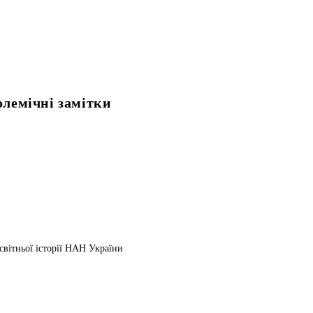
олемічні замітки
світньої історії НАН України