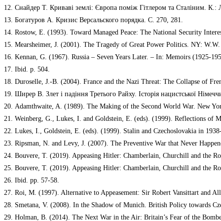
12. Снайдер Т. Криваві землі: Європа поміж Гітлером та Сталіним. К.: Л
13. Богатуров А. Кризис Версальского порядка. С. 270, 281.
14. Rostow, E. (1993). Toward Managed Peace: The National Security Interest
15. Mearsheimer, J. (2001). The Tragedy of Great Power Politics. NY: W.W. 
16. Kennan, G. (1967). Russia – Seven Years Later. – In: Memoirs (1925-1950
17. Ibid. p. 504.
18. Duroselle, J.-B. (2004). France and the Nazi Threat: The Collapse of 
19. Ширер В. Злет і падіння Третього Райху. Історія нацистської Німеччин
20. Adamthwaite, A. (1989). The Making of the Second World War. New York
21. Weinberg, G., Lukes, I. and Goldstein, E. (eds). (1999). Reflections of 
22. Lukes, I., Goldstein, E. (eds). (1999). Stalin and Czechoslovakia in 19
23. Ripsman, N. and Levy, J. (2007). The Preventive War that Never Happened:
24. Bouvere, T. (2019). Appeasing Hitler: Chamberlain, Churchill and the R
25. Bouvere, T. (2019). Appeasing Hitler: Chamberlain, Churchill and the R
26. Ibid. pp. 57-58.
27. Roi, M. (1997). Alternative to Appeasement: Sir Robert Vansittart and A
28. Smetana, V. (2008). In the Shadow of Munich. British Policy towards Cz
29. Holman, B. (2014). The Next War in the Air: Britain’s Fear of the Bomb