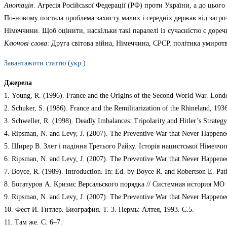
Анотація
. Агресія Російської Федерації (РФ) проти України, а до цьог
По-новому постала проблема захисту малих і середніх держав від загро
Німеччини. Щоб оцінити, наскільки такі паралелі із сучасністю є доречн
Ключові слова
: Друга світова війна, Німеччина, СРСР, політика умирот
Завантажити статтю (укр.)
Джерела
1. Young, R. (1996). France and the Origins of the Second World War. Londo
2. Schuker, S. (1986). France and the Remilitarization of the Rhineland, 1936
3. Schweller, R. (1998). Deadly Imbalances: Tripolarity and Hitler’s Strate
4. Ripsman, N. and Levy, J. (2007). The Preventive War that Never Happened: 
5. Ширер В. Злет і падіння Третього Райху. Історія нацистської Німеччини
6. Ripsman, N. and Levy, J. (2007). The Preventive War that Never Happened: 
7. Boyce, R. (1989). Introduction. In: Ed. by Boyce R. and Robertson E. Pa
8. Богатуров А. Кризис Версальского порядка // Системная история МО в
9. Ripsman, N. and Levy, J. (2007). The Preventive War that Never Happened: 
10. Фест И. Гитлер. Биография. Т. 3. Пермь: Алтея, 1993. С.5.
11. Там же. С. 6–7.