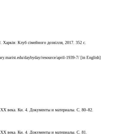
 Харків: Клуб сімейного дозвілля, 2017. 352 с.
ary.marist.edu/daybyday/resource/april-1939-7/ [in English]
ХХ века. Кн. 4. Документы и материалы. С. 80–82.
ХХ века. Кн. 4. Документы и материалы. С. 81.