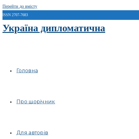
Перейти до вмісту
ISSN 2707-7683
Україна дипломатична
Головна
Про щорічник
Для авторів