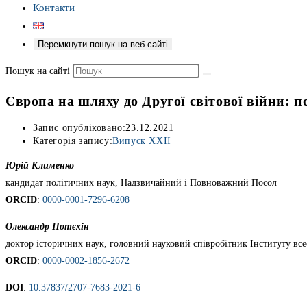
Контакти
Перемкнути пошук на веб-сайті
Пошук на сайті
Європа на шляху до Другої світової війни: п
Запис опубліковано:
23.12.2021
Категорія запису:
Випуск XXII
Юрій Клименко
кандидат політичних наук, Надзвичайний і Повноважний Посол
ORCID
:
0000-0001-7296-6208
Олександр Потєхін
доктор історичних наук, головний науковий співробітник Інституту все
ORCID
:
0000-0002-1856-2672
DOI
:
10.37837/2707-7683-2021-6