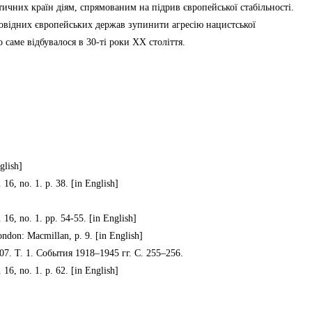
атичних країн діям, спрямованим на підрив європейської стабільності.
провідних європейських держав зупинити агресію нацистської
 саме відбувалося в 30-ті роки ХХ століття.
glish]
16, no. 1. p. 38. [in English]
16, no. 1. pp. 54-55. [in English]
ndon: Macmillan, p. 9. [in English]
7. Т. 1. События 1918–1945 гг. С. 255–256.
16, no. 1. p. 62. [in English]