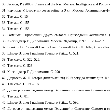
30. Jackson, P. (2000). France and the Nazi Menace. Intelligence and Policy
31. Черчилль У. Вторая мировая война: в 3 кн. Москва: Альпина нон-фик
32. Там же. С. 154.
33. Там же. С. 155.
34. Там же. С. 153.
35. Гоменюк І. Провісники Другої світової. Прикордонні конфлікти в Це
36. Киссинджер Г. Дипломатия. Москва: Ладомир, 1997. С. 296–297.
37. Franklin D. Roosevelt Day by Day. Roosevelt to Adolf Hitler, Chancellor 
38. Ширер В. Злет і падіння Третього Райху. С. 521.
39. Там само. С. 522–523.
40. Там само. С. 526.
41. Киссинджер Г. Дипломатия. С. 290.
42. Дюрозель Ж.-Б. Історія дипломатії від 1919 року до наших днів. К.:
43. Там само. С. 196–197.
44. Договор о ненападении между Германией и Советским Союзом и сек
45. Там же. С. 81.
46. Ширер В. Злет і падіння Третього Райху. С. 596.
47. Договор о ненападении между Германией и Советским Союзом и сек