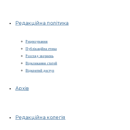
Редакційна політика
Рецензування
Публікаційна етика
Розгляд звернень
Відкликання статей
Відкритий доступ
Архів
Редакційна колегія