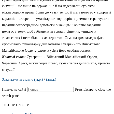
ситуації – не лише на державні, а й на недержавні суб’єкти
міжнародного права; брати до уваги те, що її мета полягає у відкритті
кордонів і створенні гуманітарних коридорів, що зможе гарантувати
надання безпосередньої допомоги біженцям. Основне завдання
полягає в тому, щоб забезпечити тривалі рішення, уникаючи
тимчасових і нестабільних альтернатив. Саме на цих засадах було
сформовано гуманітарну дипломатію Суверенного Військового
Мальтійського Ордену разом з усіма його особливостями.
Ключові слова:
Суверенний Військовий Мальтійський Орден,
Червоний Хрест, міжнародне право, гуманітарна дипломатія, кризові
ситуації.
Завантажити статтю (укр.)
/
(англ.)
Пошук на сайті
Press Escape to close the
search panel.
ВСІ ВИПУСКИ