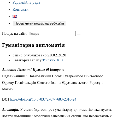
Редакційна рада
Контакти
Перемкнути пошук на веб-сайті
Пошук на сайті
Гуманітарна дипломатія
Запис опубліковано:
20.02.2020
Категорія запису:
Випуск XIX
Антоніо Газзанті Пульєзе ді Котроне
Надзвичайний і Повноважний Посол Суверенного Військового
Ордену Госпітальєрів Святого Іоанна Єрусалимського, Родосу і
Мальти
DOІ
https://doi.org/10.37837/2707-7683-2018-24
Анотація.
У статті йдеться про гуманітарну дипломатію, яка мусить
долати потенційні ідеологічні заперечення сторін, що перебувають у