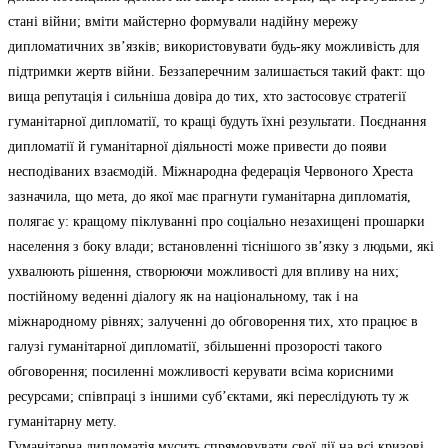
стані війни; вміти майстерно формували надійну мережу
дипломатичних зв’язків; використовувати будь-яку можливість для
підтримки жертв війни. Беззаперечним залишається такий факт: що
вища репутація і сильніша довіра до тих, хто застосовує стратегії
гуманітарної дипломатії, то кращі будуть їхні результати. Поєднання
дипломатії й гуманітарної діяльності може привести до появи
несподіваних взаємодій. Міжнародна федерація Червоного Хреста
зазначила, що мета, до якої має прагнути гуманітарна дипломатія,
полягає у: кращому піклуванні про соціально незахищені прошарки
населення з боку влади; встановленні тіснішого зв’язку з людьми, які
ухвалюють рішення, створюючи можливості для впливу на них;
постійному веденні діалогу як на національному, так і на
міжнародному рівнях; залученні до обговорення тих, хто працює в
галузі гуманітарної дипломатії, збільшенні прозорості такого
обговорення; посиленні можливості керувати всіма корисними
ресурсами; співпраці з іншими суб’єктами, які переслідують ту ж
гуманітарну мету.
Гуманітарна дипломатія мусить спрямовувати свої дії на всі кризові