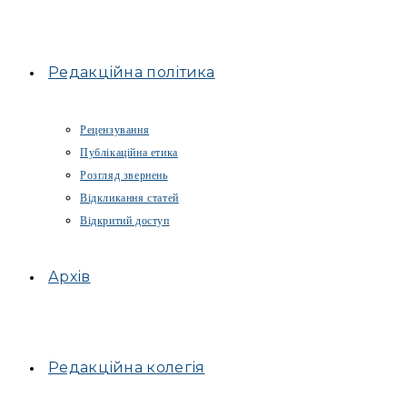
Редакційна політика
Рецензування
Публікаційна етика
Розгляд звернень
Відкликання статей
Відкритий доступ
Архів
Редакційна колегія