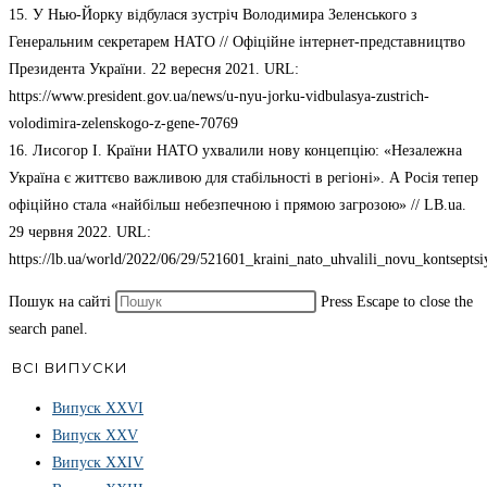
15. У Нью-Йорку відбулася зустріч Володимира Зеленського з
Генеральним секретарем НАТО // Офіційне інтернет-представництво
Президента України. 22 вересня 2021. URL:
https://www.president.gov.ua/news/u-nyu-jorku-vidbulasya-zustrich-
volodimira-zelenskogo-z-gene-70769
16. Лисогор І. Країни НАТО ухвалили нову концепцію: «Незалежна
Україна є життєво важливою для стабільності в регіоні». А Росія тепер
офіційно стала «найбільш небезпечною і прямою загрозою» // LB.ua.
29 червня 2022. URL:
https://lb.ua/world/2022/06/29/521601_kraini_nato_uhvalili_novu_kontseptsi
Пошук на сайті
Press Escape to close the
search panel.
ВСІ ВИПУСКИ
Випуск ХХVІ
Випуск XXV
Випуск XXIV