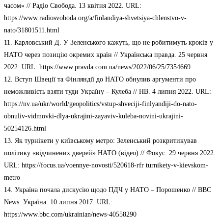
часом» // Радіо Свобода. 13 квітня 2022. URL:
https://www.radiosvoboda.org/a/finlandiya-shvetsiya-chlenstvo-v-
nato/31801511.html
11. Карловський Д. У Зеленського кажуть, що не робитимуть кроків у
НАТО через позицію окремих країн // Українська правда. 25 червня
2022. URL: https://www.pravda.com.ua/news/2022/06/25/7354669
12. Вступ Швеції та Фінляндії до НАТО обнулив аргументи про
неможливість взяти туди Україну – Кулеба // НВ. 4 липня 2022. URL:
https://nv.ua/ukr/world/geopolitics/vstup-shveciji-finlyandiji-do-nato-
obnuliv-vidmovki-dlya-ukrajini-zayaviv-kuleba-novini-ukrajini-
50254126.html
13. Як турнікети у київському метро: Зеленський розкритикував
політику «відчинених дверей» НАТО (відео) // Фокус. 29 червня 2022.
URL: https://focus.ua/voennye-novosti/520618-rfr turnikety-v-kievskom-
metro
14. Україна почала дискусію щодо ПДЧ у НАТО – Порошенко // BBC
News. Україна. 10 липня 2017. URL:
https://www.bbc.com/ukrainian/news-40558290