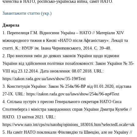
членства в НАТО, російсько-українська війна, саміт НАТО.
Завантажити статтю (укр.)
Джерела
1. Перепелиця Г.М. Відносини Україна – НАТО // Матеріали ХІV
міжнародного тижня в Києві «НАТО після Афганістану». Лекції та
статті. К.: НУОУ ім. Івана Черняховського, 2014. С. 39–48.
2. Про внесення змін до деяких законів України щодо відмови
України від здійснення політики позаблоковості: Закон України № 35-
VІІІ від 23.12.2014. Дата оновлення: 08.07.2018. URL:
https://zakon.rada.gov.ua/laws/show/35-19#Text
3. Конституція України: Закон № 254к/96-ВР від 01.01.2020, підстава
27-IX. URL: https://zakon.rada.gov.ua/laws/show/254к/96-вр#Text
4. Спільна зустріч з пресою Генерального секретаря НАТО Єнса
Столтенберга і міністра закордонних справ України Дмитра Кулеби //
НАТО. 13 квітня 2021. URL:
https://www.nato.int/cps/ru/natohq/opinions_183016.htm?selectedLocale=uk
5. На саміт НАТО покликали Фінляндію та Швецію, але не Україну //