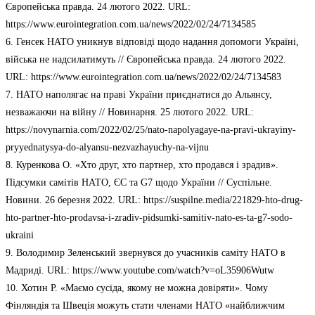
Європейська правда. 24 лютого 2022. URL:
https://www.eurointegration.com.ua/news/2022/02/24/7134585
6. Генсек НАТО уникнув відповіді щодо надання допомоги Україні,
війська не надсилатимуть // Європейська правда. 24 лютого 2022.
URL: https://www.eurointegration.com.ua/news/2022/02/24/7134583
7. НАТО наполягає на праві України приєднатися до Альянсу,
незважаючи на війну // Новинарня. 25 лютого 2022. URL:
https://novynarnia.com/2022/02/25/nato-napolyagaye-na-pravi-ukrayiny-
pryyednatysya-do-alyansu-nezvazhayuchy-na-vijnu
8. Куренкова О. «Хто друг, хто партнер, хто продався і зрадив».
Підсумки самітів НАТО, ЄС та G7 щодо України // Суспільне.
Новини. 26 березня 2022. URL: https://suspilne.media/221829-hto-drug-
hto-partner-hto-prodavsa-i-zradiv-pidsumki-samitiv-nato-es-ta-g7-sodo-
ukraini
9. Володимир Зеленський звернувся до учасників саміту НАТО в
Мадриді. URL: https://www.youtube.com/watch?v=oL35906Wutw
10. Хотин Р. «Маємо сусіда, якому не можна довіряти». Чому
Фінляндія та Швеція можуть стати членами НАТО «найближчим