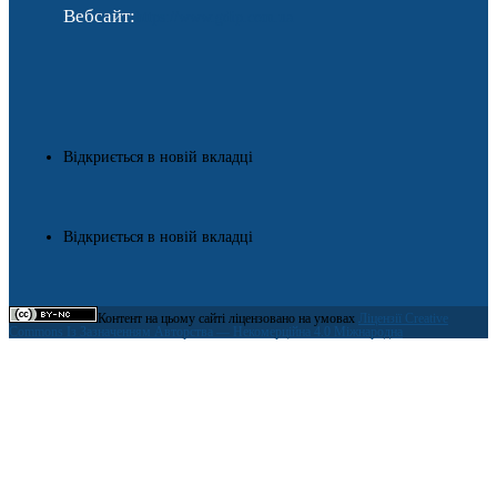
Вебсайт:
https://www.gdip.com.ua
Відкриється в новій вкладці
Відкриється в новій вкладці
Контент на цьому сайті ліцензовано на умовах
Ліцензії Creative
Commons Із Зазначенням Авторства — Некомерційна 4.0 Міжнародна