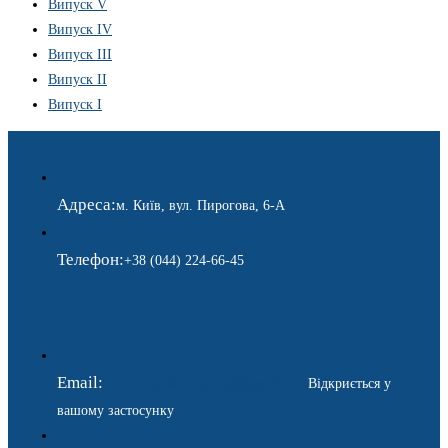
Випуск V
Випуск IV
Випуск III
Випуск II
Випуск I
Адреса:
м. Київ, вул. Пирогова, 6-А
Телефон:
+38 (044) 224-66-45
Email:
ukraina.dyplomatychna@gmail.com
Відкриється у
вашому застосунку