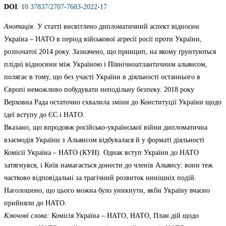
DOI
:
10.37837/2707-7683-2022-17
Анотація
. У статті висвітлено дипломатичний аспект відносин
Україна – НАТО в період військової агресії росії проти України,
розпочатої 2014 року. Зазначено, що принцип, на якому ґрунтуються
плідні відносини між Україною і Північноатлантичним альянсом,
полягає в тому, що без участі України в діяльності останнього в
Європі неможливо побудувати неподільну безпеку. 2018 року
Верховна Рада остаточно схвалила зміни до Конституції України щодо
ідеї вступу до ЄС і НАТО.
Вказано, що впродовж російсько-української війни дипломатична
взаємодія України з Альянсом відбувалася й у форматі діяльності
Комісії Україна – НАТО (КУН). Однак вступ України до НАТО
затягнувся, і Київ намагається донести до членів Альянсу: вони теж
частково відповідальні за трагічний розвиток нинішніх подій.
Наголошено, що цього можна було уникнути, якби Україну вчасно
прийняли до НАТО.
Ключові слова:
Комісія Україна – НАТО, НАТО, План дій щодо