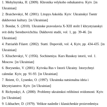
1. Mohylnytska, H. (2009). Khronika velykoho oshukanstva. Kyiv. [in
Ukrainian]
2. Braichevskyi, M. (2001). Litopys Askolda. Kyiv: Ukrainskyi Tsentr
dukhovnoi kultury. [in Ukrainian]
3. Bondar, S. (2010). Ukrainske pravoslavia X-XIII stolit I khrystyianskyi
svit doby Serednovichchia. Dukhovni studii, vol. 1, pp. 39-46. [in
Ukrainian]
4. Patriarkh Filaret. (2002). Statti. Dopovidi, vol. 4, Kyiv, pp. 434-435. [in
Ukrainian]
5. Kliuchevskyi, V. (1956). Sochineniya. Kurs Russkoy istorii, vol. 1.
Moscow. [in Ukrainian]
6. Borysenko, V. (2001). Kyivska Rus v Istorii Ukrainy. Istorychnyi
calendar. Kyiv, pp. 91-93. [in Ukrainian]
7. Reient, O., Lysenko, O. (1997). Ukrainska natsionalna ideia i
khrystyianstvo. Kyiv. [in Ukrainian]
8. Richynskyi, A. (2000). Problemy ukrainskoi relihiinoi svidomosti. Kyiv.
[in Ukrainian]
9. Likhachev, D. (1979). Velikoe nasledie i klassicheskie proizvedeniya