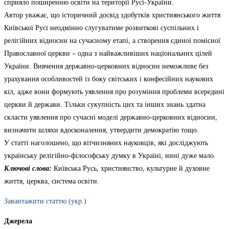
сприяло поширенню освіти на території Русі-України.
Автор уважає, що історичний досвід здобутків християнського життя
Київської Русі неодмінно слугуватиме розвиткові суспільних і
релігійних відносин на сучасному етапі, а створення єдиної помісної
Православної церкви – одна з найважливіших національних цілей
України. Вивчення державно-церковних відносин неможливе без
урахування особливостей із боку світських і конфесійних наукових
кіл, адже вони формують уявлення про розуміння проблеми всередині
церкви й держави. Тільки сукупність цих та інших знань здатна
скласти уявлення про сучасні моделі державно-церковних відносин,
визначити шляхи вдосконалення, утвердити демократію тощо.
У статті наголошено, що вітчизняних науковців, які досліджують
українську релігійно-філософську думку в Україні, нині дуже мало.
Ключові слова:
Київська Русь, християнство, культурне й духовне
життя, церква, система освіти.
Завантажити статтю (укр.)
Джерела