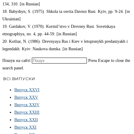
134, 310. [in Russian]
18. Babyshyn, S. (1975). Shkola ta osvita Davnoi Rusi. Kyiv, pp. 9-24. [in
Ukrainian]
19. Gardakov, V. (1970). Kormil’stvo v Drevney Rusi. Sovetskaya
etnographiya, no. 4, pp. 44-59. [in Russian]
20. Kotliar, N. (1986). Drevnyaya Rus i Kiev v letopisnykh predaniyakh i
legendakh. Kyiv: Naukova dumka. [in Russian]
Пошук на сайті
Press Escape to close the
search panel.
ВСІ ВИПУСКИ
Випуск ХХVІ
Випуск XXV
Випуск XXIV
Випуск XXIII
Випуск XXII
Випуск XXI