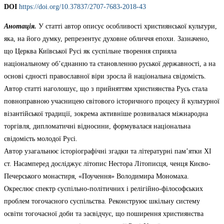
DOІ
https://doi.org/10.37837/2707-7683-2018-43
Анотація.
У статті автор описує особливості християнської культури,
яка, на його думку, репрезентує духовне обличчя епохи. Зазначено,
що Церква Київської Русі як суспільне творення сприяла
національному об’єднанню та становленню руської державності, а на
основі єдності православної віри зросла й національна свідомість.
Автор статті наголошує, що з прийняттям християнства Русь стала
повноправною учасницею світового історичного процесу й культурної
візантійської традиції, зокрема активніше розвивалася міжнародна
торгівля, дипломатичні відносини, формувалася національна
свідомість молодої Русі.
Автор узагальнює історіографічні згадки та літературні пам’ятки ХІ
ст. Насамперед досліджує літопис Нестора Літописця, ченця Києво-
Печерського монастиря, «Поучення» Володимира Мономаха.
Окреслює спектр суспільно-політичних і релігійно-філософських
проблем тогочасного суспільства. Реконструює шкільну систему
освіти тогочасної доби та засвідчує, що поширення християнства