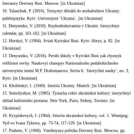
literatury Drevney Rusi. Moscow. [in Ukrainian]
10. Talanchuk, P. (2016). Ternystyi shliakh do nezhalezhnoi Ukrainy:
publitsystyka. Kyiv: Universtytet ‘Ukraina’. [in Ukrainian]
11. Denysenko, V. (2010). Knyhodrukuvannia v Ukraini. Istorychnyi
calendar, pp. 161-162. [in Ukrainian]
12. Horskyi, V. (1994). Sviati Kyivskoi Rusi. Kyiv: Abrys, p. 82. [in
Ukrainian]
13. Denysenko, V. (2016). Pershi shkoly v Kyivskii Rusi yak chynnyk
relihiinoi osvity. Naukovyi chasopys Natsionalnoho pedahohichnoho
universytetu imeni M.P. Drahomanova. Seriia 6. ‘Istorychni nauky’, no. 3,
Kyiv. [in Ukrainian]
14. Kholmskyi, I. (1949). Istoriia Ukrainy. Munich. [in Ukrainian]
15. Semchyshyn, M. (1985). Tysiacha rokiv ukrainskoi kultury: istorychnyi
ohliad kulturnoho protsesu. New York, Paris, Sidney, Toronto. [in
Ukrainian]
16. Krypiakevych, I. (1964). Istoriia ukrainskoi kultury, vol. 1. Winnipeg:
Vyd-vo Ivana Tyktora, pp. 73-74, 117-129. [in Ukrainian]
17. Pashuto, V. (1968). Vneshnyaya politika Drevney Rusi. Moscow, pp.