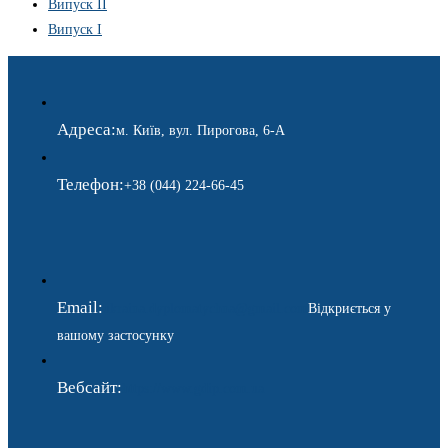
Випуск II
Випуск I
Адреса:
м. Київ, вул. Пирогова, 6-А
Телефон:
+38 (044) 224-66-45
Email:
ukraina.dyplomatychna@gmail.com
Відкриється у
вашому застосунку
Вебсайт:
https://www.gdip.com.ua