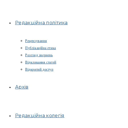
Редакційна політика
Рецензування
Публікаційна етика
Розгляд звернень
Відкликання статей
Відкритий доступ
Архів
Редакційна колегія