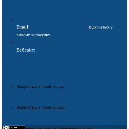
Email:
ukraina.dyplomatychna@gmail.com
Відкриється у
вашому застосунку
Вебсайт:
https://www.gdip.com.ua
Відкриється в новій вкладці
Відкриється в новій вкладці
Контент на цьому сайті ліцензовано на умовах
Ліцензії Creative