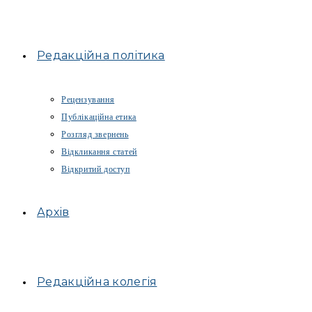
Редакційна політика
Рецензування
Публікаційна етика
Розгляд звернень
Відкликання статей
Відкритий доступ
Архів
Редакційна колегія