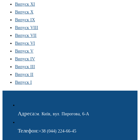
Випуск XI
Випуск X
Випуск IX
Випуск VIII
Випуск VII
Випуск VI
Випуск V
Випуск IV
Випуск III
Випуск II
Випуск I
Адреса:
м. Київ, вул. Пирогова, 6-А
Телефон:
+38 (044) 224-66-45