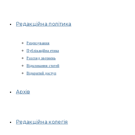
Редакційна політика
Рецензування
Публікаційна етика
Розгляд звернень
Відкликання статей
Відкритий доступ
Архів
Редакційна колегія