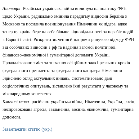
Анотація
. Російсько-українська війна вплинула на політику ФРН
щодо України, радикально змінила парадигму відносин Берліна з
Москвою та посилила позиціонування Німеччини як лідера, адже
тепер ця країна бере на себе більше відповідальності за перебіг подій
в Європі і світі. Розкрито значення й напрями рішучого відходу ФРН
від особливих відносин з рф та надання вагомої політичної,
фінансово-економічної і гуманітарної допомоги Україні.
Проаналізовано зміст та значення офіційних заяв і реальних кроків
федерального президента та федерального канцлера Німеччини.
Здійснено огляд актуальних видань, систематизовано дані
соціологічних опитувань, зіставлено їхні результати у часовому та
міжнародному контекстах.
Ключові слова:
російсько-українська війна, Німеччина, Україна, росія,
неспровокована агресія, звільнення, воєнна, економічна, гуманітарна
допомога.
Завантажити статтю (укр.)