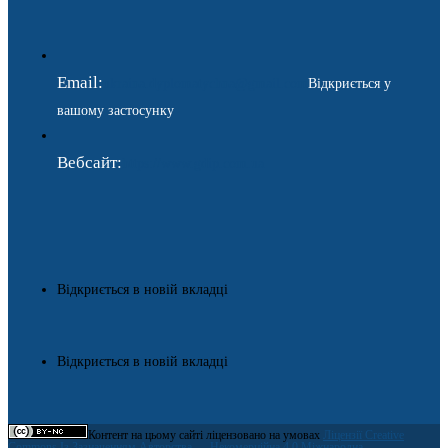
Email:
ukraina.dyplomatychna@gmail.com
Відкриється у
вашому застосунку
Вебсайт:
https://www.gdip.com.ua
Відкриється в новій вкладці
Відкриється в новій вкладці
Контент на цьому сайті ліцензовано на умовах
Ліцензії Creative
Commons Із Зазначенням Авторства — Некомерційна 4.0 Міжнародна