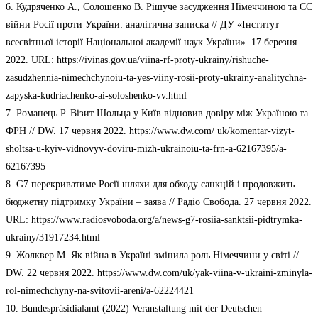
6. Кудряченко А., Солошенко В. Рішуче засудження Німеччиною та ЄС
війни Росії проти України: аналітична записка // ДУ «Інститут
всесвітньої історії Національної академії наук України». 17 березня
2022. URL: https://ivinas.gov.ua/viina-rf-proty-ukrainy/rishuche-
zasudzhennia-nimechchynoiu-ta-yes-viiny-rosii-proty-ukrainy-analitychna-
zapyska-kudriachenko-ai-soloshenko-vv.html
7. Романець Р. Візит Шольца у Київ відновив довіру між Україною та
ФРН // DW. 17 червня 2022. https://www.dw.com/ uk/komentar-vizyt-
sholtsa-u-kyiv-vidnovyv-doviru-mizh-ukrainoiu-ta-frn-a-62167395/a-
62167395
8. G7 перекриватиме Росії шляхи для обходу санкцій і продовжить
бюджетну підтримку України – заява // Радіо Свобода. 27 червня 2022.
URL: https://www.radiosvoboda.org/a/news-g7-rosiia-sanktsii-pidtrymka-
ukrainy/31917234.html
9. Жолквер М. Як війна в Україні змінила роль Німеччини у світі //
DW. 22 червня 2022. https://www.dw.com/uk/yak-viina-v-ukraini-zminyla-
rol-nimechchyny-na-svitovii-areni/a-62224421
10. Bundespräsidialamt (2022) Veranstaltung mit der Deutschen