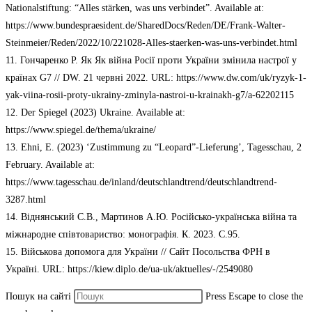
Nationalstiftung: “Alles stärken, was uns verbindet”. Available at:
https://www.bundespraesident.de/SharedDocs/Reden/DE/Frank-Walter-
Steinmeier/Reden/2022/10/221028-Alles-staerken-was-uns-verbindet.html
11. Гончаренко Р. Як Як війна Росії проти України змінила настрої у
країнах G7 // DW. 21 червні 2022. URL: https://www.dw.com/uk/ryzyk-1-
yak-viina-rosii-proty-ukrainy-zminyla-nastroi-u-krainakh-g7/a-62202115
12. Der Spiegel (2023) Ukraine. Available at:
https://www.spiegel.de/thema/ukraine/
13. Ehni, E. (2023) ‘Zustimmung zu “Leopard”-Lieferung’, Tagesschau, 2
February. Available at:
https://www.tagesschau.de/inland/deutschlandtrend/deutschlandtrend-
3287.html
14. Віднянський С.В., Мартинов А.Ю. Російсько-українська війна та
міжнародне співтовариство: монографія. К. 2023. С.95.
15. Військова допомога для України // Сайт Посольства ФРН в
Україні. URL: https://kiew.diplo.de/ua-uk/aktuelles/-/2549080
Пошук на сайті
Press Escape to close the