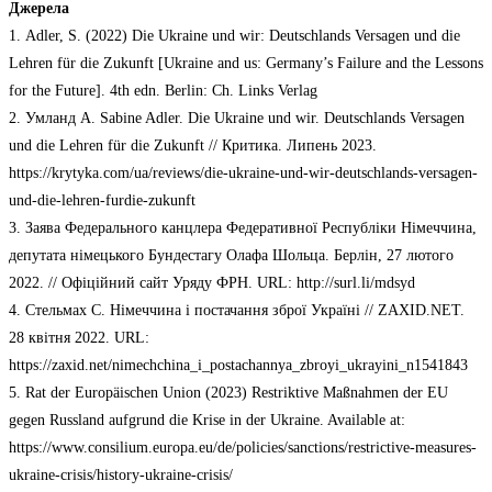
Джерела
1. Adler, S. (2022) Die Ukraine und wir: Deutschlands Versagen und die
Lehren für die Zukunft [Ukraine and us: Germany’s Failure and the Lessons
for the Future]. 4th edn. Вerlin: Ch. Links Verlag
2. Умланд А. Sabine Adler. Die Ukraine und wir. Deutschlands Versagen
und die Lehren für die Zukunft // Критика. Липень 2023.
https://krytyka.com/ua/reviews/die-ukraine-und-wir-deutschlands-versagen-
und-die-lehren-furdie-zukunft
3. Заява Федерального канцлера Федеративної Республіки Німеччина,
депутата німецького Бундестагу Олафа Шольца. Берлін, 27 лютого
2022. // Офіційний сайт Уряду ФРН. URL: http://surl.li/mdsyd
4. Стельмах С. Німеччина і постачання зброї Україні // ZAXID.NET.
28 квітня 2022. URL:
https://zaxid.net/nimechchina_i_postachannya_zbroyi_ukrayini_n1541843
5. Rat der Europäischen Union (2023) Restriktive Maßnahmen der EU
gegen Russland aufgrund die Krise in der Ukraine. Available at:
https://www.consilium.europa.eu/de/policies/sanctions/restrictive-measures-
ukraine-crisis/history-ukraine-crisis/