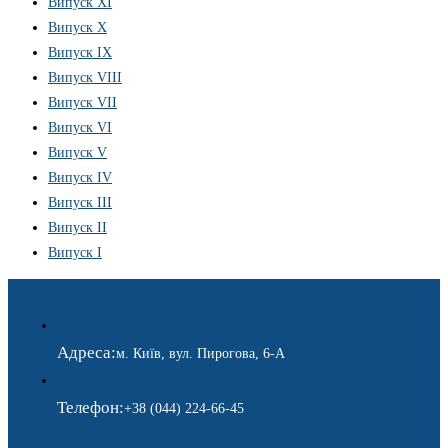
Випуск XI
Випуск X
Випуск IX
Випуск VIII
Випуск VII
Випуск VI
Випуск V
Випуск IV
Випуск III
Випуск II
Випуск I
Адреса:
м. Київ, вул. Пирогова, 6-А
Телефон:
+38 (044) 224-66-45