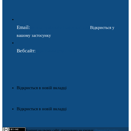
Email:
ukraina.dyplomatychna@gmail.com
Відкриється у
вашому застосунку
Вебсайт:
https://www.gdip.com.ua
Відкриється в новій вкладці
Відкриється в новій вкладці
Контент на цьому сайті ліцензовано на умовах
Ліцензії Creative