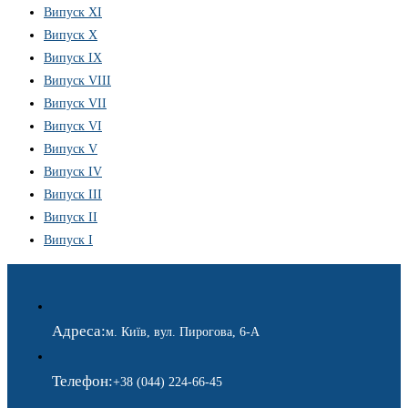
Випуск XI
Випуск X
Випуск IX
Випуск VIII
Випуск VII
Випуск VI
Випуск V
Випуск IV
Випуск III
Випуск II
Випуск I
Адреса:
м. Київ, вул. Пирогова, 6-А
Телефон:
+38 (044) 224-66-45