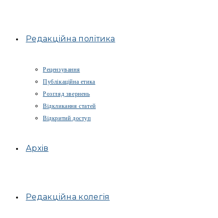
Редакційна політика
Рецензування
Публікаційна етика
Розгляд звернень
Відкликання статей
Відкритий доступ
Архів
Редакційна колегія