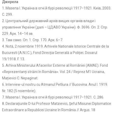
Джерела
1. Мазепа І. Україна в огні й бурі революції 1917–1921. Київ, 2003.
С. 299.
2. Центральний державний архів вищих органів влади і
управління України (далі – ЦДАВО України). Ф. 3696. Оп. 2. Спр.
229. Арк. 14–14 зв.
3. Там само. Оп. 1. Спр. 170. Арк. 6–7.
4. Notă, 2 noiembrie 1919. Arhivele Nationale Istorice Centrale de la
Bucuresti (A.N.I.C.), Fond Direcţia Generală a Poliţiei. Dosarul
19/1918. F. 13.
5. Arhiva Ministerului Afacerilor Externe al României (AMAE). Fond
«Reprezentanți străini în România». Vol. 24 / Reprez M1 Ucraina,
Mațievici C. Nepaginat.
6. Interview-ul nostru cu Atmanul Petliura // Bucovina. Anul I. 1919.
Nr. 182 (5 noiembrie).
7. Мазепа І. Україна в огні й бурі революції 1917–1921. С. 286.
8. Declaraţiunile D-lui Profesor Matzievici, Şeful Misiunei Diplomatice
Extraordinare a Republicei Ucraine în România // Argus. 18