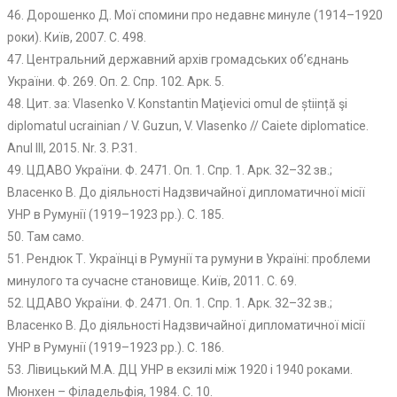
46. Дорошенко Д. Мої спомини про недавнє минуле (1914–1920
роки). Київ, 2007. С. 498.
47. Центральний державний архів громадських об’єднань
України. Ф. 269. Оп. 2. Спр. 102. Арк. 5.
48. Цит. за: Vlasenko V. Konstantin Maţievici omul de știință şi
diplomatul ucrainian / V. Guzun, V. Vlasenko // Caiete diplomatice.
Anul III, 2015. Nr. 3. P.31.
49. ЦДАВО України. Ф. 2471. Оп. 1. Спр. 1. Арк. 32–32 зв.;
Власенко В. До діяльності Надзвичайної дипломатичної місії
УНР в Румунії (1919–1923 рр.). С. 185.
50. Там само.
51. Рендюк Т. Українці в Румунії та румуни в Україні: проблеми
минулого та сучасне становище. Київ, 2011. С. 69.
52. ЦДАВО України. Ф. 2471. Оп. 1. Спр. 1. Арк. 32–32 зв.;
Власенко В. До діяльності Надзвичайної дипломатичної місії
УНР в Румунії (1919–1923 рр.). С. 186.
53. Лівицький М.А. ДЦ УНР в екзилі між 1920 і 1940 роками.
Мюнхен – Філадельфія, 1984. С. 10.