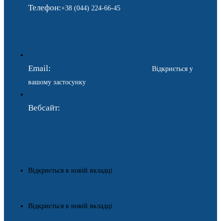
Телефон:
+38 (044) 224-66-45
Email:
ukraina.dyplomatychna@gmail.com
Відкриється у
вашому застосунку
Вебсайт:
https://www.gdip.com.ua
Відкриється в новій вкладці
Відкриється в новій вкладці