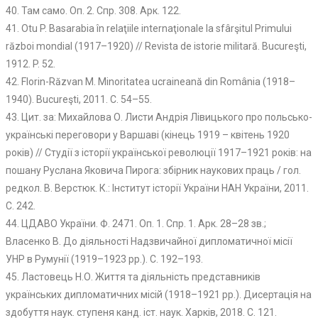
40. Там само. Оп. 2. Спр. 308. Арк. 122.
41. Оtu P. Basarabia în relaţiile internaţionale la sfârşitul Primului
război mondial (1917–1920) // Revista de istorie militară. Bucureşti,
1912. P. 52.
42. Florin-Răzvan M. Minoritatea ucraineană din România (1918–
1940). Вucureşti, 2011. C. 54–55.
43. Цит. за: Михайлова О. Листи Андрія Лівицького про польсько-
українські переговори у Варшаві (кінець 1919 – квітень 1920
років) // Студії з історії української революції 1917–1921 років: на
пошану Руслана Яковича Пирога: збірник наукових праць / гол.
редкол. В. Верстюк. К.: Інститут історії України НАН України, 2011.
С. 242.
44. ЦДАВО України. Ф. 2471. Оп. 1. Спр. 1. Арк. 28–28 зв.;
Власенко В. До діяльності Надзвичайної дипломатичної місії
УНР в Румунії (1919–1923 рр.). С. 192–193.
45. Ластовець Н.О. Життя та діяльність представників
українських дипломатичних місій (1918–1921 рр.). Дисертація на
здобуття наук. ступеня канд. іст. наук. Харків, 2018. С. 121.