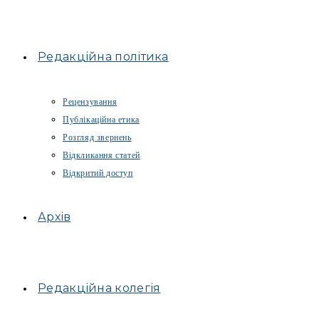
Редакційна політика
Рецензування
Публікаційна етика
Розгляд звернень
Відкликання статей
Відкритий доступ
Архів
Редакційна колегія