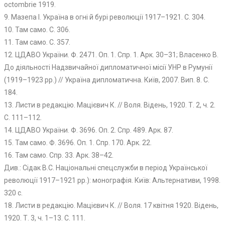
octombrie 1919.
9. Мазепа І. Україна в огні й бурі революції 1917–1921. С. 304.
10. Там само. С. 306.
11. Там само. С. 357.
12. ЦДАВО України. Ф. 2471. Оп. 1. Спр. 1. Арк. 30–31; Власенко В.
До діяльності Надзвичайної дипломатичної місії УНР в Румунії
(1919–1923 рр.) // Україна дипломатична. Київ, 2007. Вип. 8. С.
184.
13. Листи в редакцію. Мацієвич К. // Воля. Відень, 1920. Т. 2, ч. 2.
С. 111–112.
14. ЦДАВО України. Ф. 3696. Оп. 2. Спр. 489. Арк. 87.
15. Там само. Ф. 3696. Оп. 1. Спр. 170. Арк. 22.
16. Там само. Спр. 33. Арк. 38–42.
Див.: Сідак В.С. Національні спецслужби в період Української
революції 1917–1921 рр.): монографія. Київ: Альтернативи, 1998.
320 с.
18. Листи в редакцію. Мацієвич К. // Воля. 17 квітня 1920. Відень,
1920. Т. 3, ч. 1–13. С. 111.