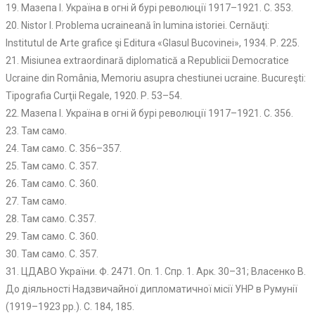
19. Мазепа І. Україна в огні й бурі революції 1917–1921. С. 353.
20. Nistor І. Problema ucraineană în lumina istoriei. Cernăuţi:
Institutul de Arte grafice şi Editurа «Glasul Bucovinei», 1934. Р. 225.
21. Misiunea extraordinară diplomatică a Republicii Democratice
Ucraine din România, Memoriu asupra chestiunei ucraine. Bucureşti:
Tipografia Curţii Regale, 1920. Р. 53–54.
22. Мазепа І. Україна в огні й бурі революції 1917–1921. С. 356.
23. Там само.
24. Там само. С. 356–357.
25. Там само. С. 357.
26. Там само. С. 360.
27. Там само.
28. Там само. С.357.
29. Там само. С. 360.
30. Там само. С. 357.
31. ЦДАВО України. Ф. 2471. Оп. 1. Спр. 1. Арк. 30–31; Власенко В.
До діяльності Надзвичайної дипломатичної місії УНР в Румунії
(1919–1923 рр.). С. 184, 185.