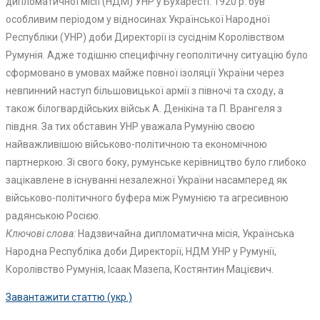
дипломатичної місії (НДМ) УНР у Бухаресті. 1920 р. був
особливим періодом у відносинах Української Народної
Республіки (УНР) доби Директорії із сусіднім Королівством
Румунія. Адже тодішню специфічну геополітичну ситуацію було
сформовано в умовах майже повної ізоляції України через
невпинний наступ більшовицької армії з півночі та сходу, а
також білогвардійських військ А. Денікіна та П. Врангеля з
півдня. За тих обставин УНР уважала Румунію своєю
найважливішою військово-політичною та економічною
партнеркою. Зі свого боку, румунське керівництво було глибоко
зацікавлене в існуванні незалежної України насамперед як
військово-політичного буфера між Румунією та агресивною
радянською Росією.
Ключові слова:
Надзвичайна дипломатична місія, Українська
Народна Республіка доби Директорії, НДМ УНР у Румунії,
Королівство Румунія, Ісаак Мазепа, Костянтин Мацієвич.
Завантажити статтю (укр.)