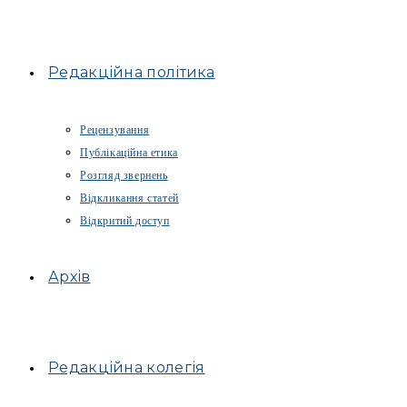
Редакційна політика
Рецензування
Публікаційна етика
Розгляд звернень
Відкликання статей
Відкритий доступ
Архів
Редакційна колегія