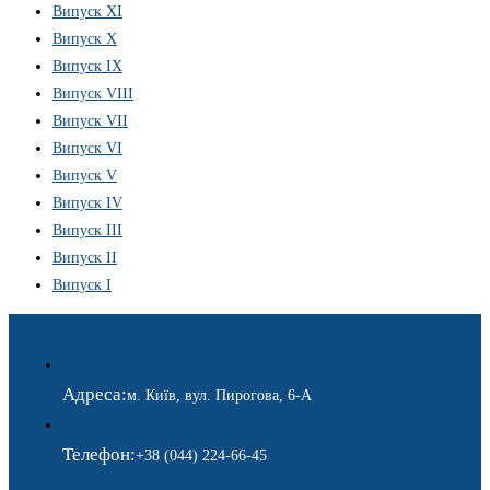
Випуск XI
Випуск X
Випуск IX
Випуск VIII
Випуск VII
Випуск VI
Випуск V
Випуск IV
Випуск III
Випуск II
Випуск I
Адреса:
м. Київ, вул. Пирогова, 6-А
Телефон:
+38 (044) 224-66-45