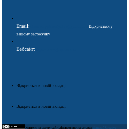
Email:
ukraina.dyplomatychna@gmail.com
Відкриється у
вашому застосунку
Вебсайт:
https://www.gdip.com.ua
Відкриється в новій вкладці
Відкриється в новій вкладці
Контент на цьому сайті ліцензовано на умовах
Ліцензії Creative